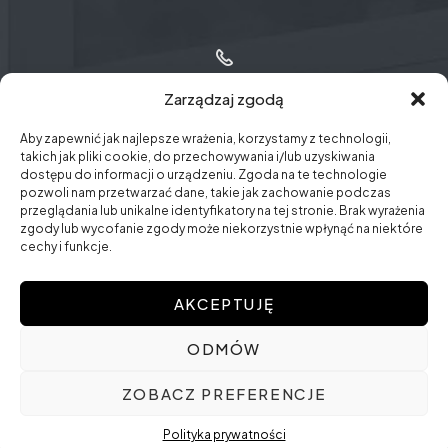
+48 12 30 72 777
Zarządzaj zgodą
Aby zapewnić jak najlepsze wrażenia, korzystamy z technologii,
takich jak pliki cookie, do przechowywania i/lub uzyskiwania
dostępu do informacji o urządzeniu. Zgoda na te technologie
pozwoli nam przetwarzać dane, takie jak zachowanie podczas
wieliczka@sotar.com.pl​
przeglądania lub unikalne identyfikatory na tej stronie. Brak wyrażenia
zgody lub wycofanie zgody może niekorzystnie wpłynąć na niektóre
cechy i funkcje.
AKCEPTUJĘ
ODMÓW
Copyright © 2025 Sotar. Wszelkie prawa zastrzeżone |
ZOBACZ PREFERENCJE
Projekt i wykonanie:
Duonet
Polityka prywatności