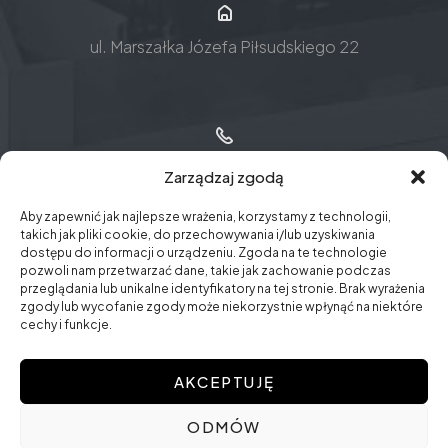
ul. Marszałka Józefa Piłsudskiego 22
+48 12 30 72 777
Zarządzaj zgodą
Aby zapewnić jak najlepsze wrażenia, korzystamy z technologii,
takich jak pliki cookie, do przechowywania i/lub uzyskiwania
dostępu do informacji o urządzeniu. Zgoda na te technologie
pozwoli nam przetwarzać dane, takie jak zachowanie podczas
wieliczka@sotar.com.pl​
przeglądania lub unikalne identyfikatory na tej stronie. Brak wyrażenia
zgody lub wycofanie zgody może niekorzystnie wpłynąć na niektóre
cechy i funkcje.
AKCEPTUJĘ
ODMÓW