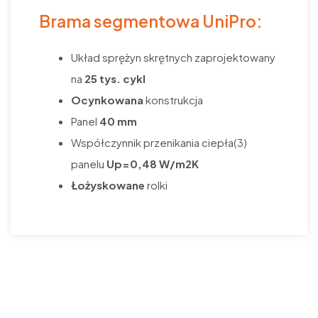
Brama segmentowa UniPro:
Układ sprężyn skrętnych zaprojektowany
na
25 tys. cykl
Ocynkowana
konstrukcja
Panel
40 mm
Współczynnik przenikania ciepła(3)
panelu
Up=0,48 W/m
2
K
Łożyskowane
rolki