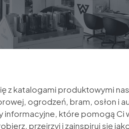
ię z katalogami produktowymi na
orowej, ogrodzeń, bram, osłon i 
ły informacyjne, które pomogą Ci 
ierz, przejrzyj i zainspiruj się ja