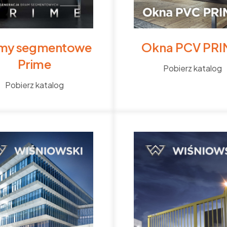
my segmentowe
Okna PCV PR
Prime
Pobierz katalog
Pobierz katalog