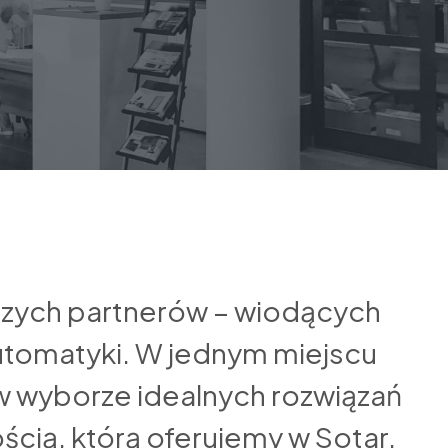
szych partnerów – wiodących
automatyki. W jednym miejscu
w wyborze idealnych rozwiązań
kością, którą oferujemy w Sotar.