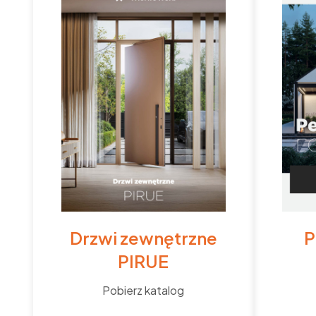
Drzwi zewnętrzne
P
PIRUE
Pobierz katalog