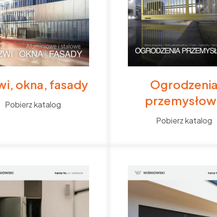
wi, okna, fasady
Ogrodzeni
przemysłow
Pobierz katalog
Pobierz katalog