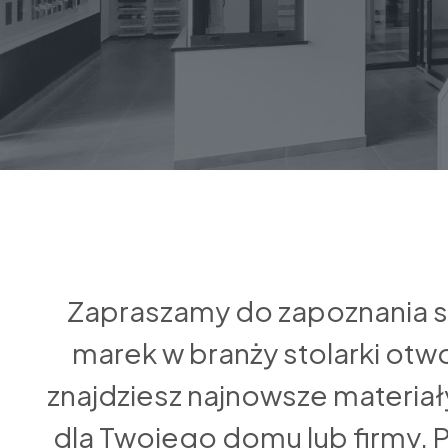
Zapraszamy do zapoznania s
marek w branży stolarki otw
znajdziesz najnowsze materia
dla Twojego domu lub firmy. Pob