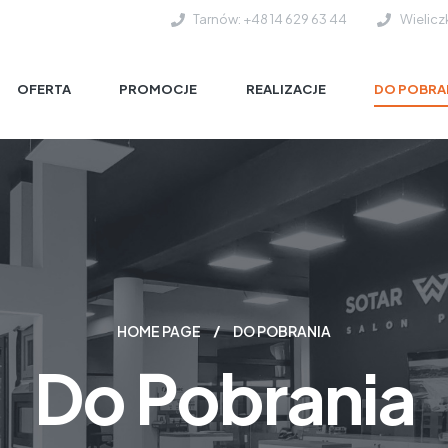
Tarnów: +48 14 629 63 44
Wielicz
OFERTA
PROMOCJE
REALIZACJE
DO POBRA
HOME PAGE
DO POBRANIA
Do Pobrania