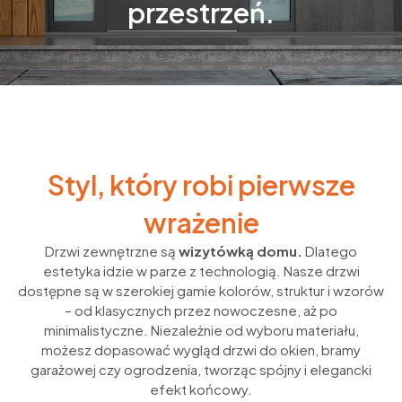
przestrzeń.
Styl, który robi pierwsze
wrażenie
Drzwi zewnętrzne są
wizytówką domu.
Dlatego
estetyka idzie w parze z technologią. Nasze drzwi
dostępne są w szerokiej gamie kolorów, struktur i wzorów
– od klasycznych przez nowoczesne, aż po
minimalistyczne. Niezależnie od wyboru materiału,
możesz dopasować wygląd drzwi do okien, bramy
garażowej czy ogrodzenia, tworząc spójny i elegancki
efekt końcowy.