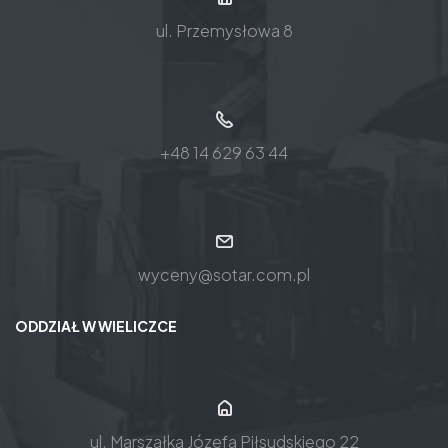
ul. Przemysłowa 8
+48 14 629 63 44
wyceny@sotar.com.pl
ODDZIAŁ W WIELICZCE
ul. Marszałka Józefa Piłsudskiego 22