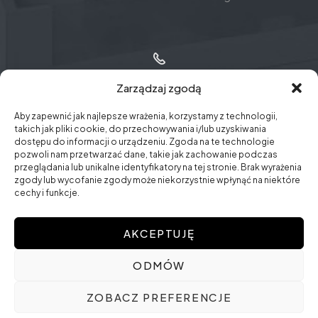
+48 12 30 72 777
Zarządzaj zgodą
Aby zapewnić jak najlepsze wrażenia, korzystamy z technologii,
takich jak pliki cookie, do przechowywania i/lub uzyskiwania
dostępu do informacji o urządzeniu. Zgoda na te technologie
pozwoli nam przetwarzać dane, takie jak zachowanie podczas
wieliczka@sotar.com.pl​
przeglądania lub unikalne identyfikatory na tej stronie. Brak wyrażenia
zgody lub wycofanie zgody może niekorzystnie wpłynąć na niektóre
cechy i funkcje.
AKCEPTUJĘ
ODMÓW
Copyright © 2025 Sotar. Wszelkie prawa zastrzeżone |
ZOBACZ PREFERENCJE
Projekt i wykonanie:
Duonet