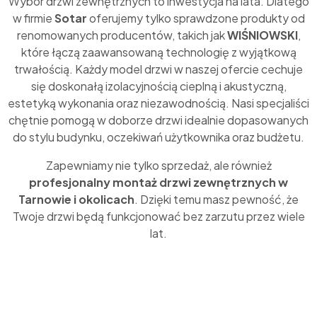
Wybór drzwi zewnętrznych to inwestycja na lata. Dlatego
w firmie
Sotar
oferujemy tylko sprawdzone produkty od
renomowanych producentów, takich jak
WIŚNIOWSKI
,
które łączą zaawansowaną technologię z wyjątkową
trwałością. Każdy model drzwi w naszej ofercie cechuje
się doskonałą izolacyjnością cieplną i akustyczną,
estetyką wykonania oraz niezawodnością. Nasi specjaliści
chętnie pomogą w doborze drzwi idealnie dopasowanych
do stylu budynku, oczekiwań użytkownika oraz budżetu.
Zapewniamy nie tylko sprzedaż, ale również
profesjonalny montaż drzwi zewnętrznych w
Tarnowie i okolicach
. Dzięki temu masz pewność, że
Twoje drzwi będą funkcjonować bez zarzutu przez wiele
lat.