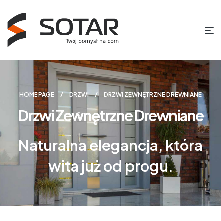
HOME PAGE
DRZWI
DRZWI ZEWNĘTRZNE DREWNIANE
Drzwi Zewnętrzne Drewniane
Naturalna elegancja, która
wita już od progu.