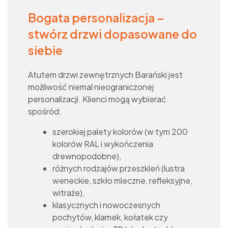
Bogata personalizacja –
stwórz drzwi dopasowane do
siebie
Atutem drzwi zewnętrznych Barański jest
możliwość niemal nieograniczonej
personalizacji. Klienci mogą wybierać
spośród:
szerokiej palety kolorów (w tym 200
kolorów RAL i wykończenia
drewnopodobne),
różnych rodzajów przeszkleń (lustra
weneckie, szkło mleczne, refleksyjne,
witraże),
klasycznych i nowoczesnych
pochytów, klamek, kołatek czy