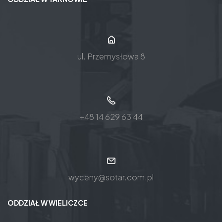
ul. Przemysłowa 8
+48 14 629 63 44
wyceny@sotar.com.pl
ODDZIAŁ W WIELICZCE