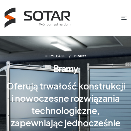
HOME PAGE
BRAMY
Bramy
Oferują trwałość konstrukcji
i nowoczesne rozwiązania
technologiczne,
zapewniając jednocześnie