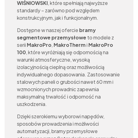
WIŚNIOWSKI
, które spełniają najwyższe
standardy – zarówno pod względem
konstrukcyjnym, jak i funkcjonalnym.
Dostępne w naszej ofercie
bramy
segmentowe przemysłowe
to modele z
serii
MakroPro
,
MakroTherm
i
MakroPro
100
, które wyróżniają się odpornością na
warunki atmosferyczne, wysoką
izolacyjnością cieplną oraz możliwością
indywidualnego dopasowania. Zastosowanie
stalowych paneli o grubości nawet 60 mm i
wzmocnionych prowadnic zapewnia
maksymalną trwałość i odporność na
uszkodzenia.
Dzięki szerokiemu wyborowi napędów,
sposobów prowadzenia i możliwości
automatyzacji, bramy przemysłowe